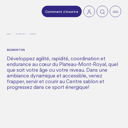
Avis important et dates d'inscription
Comment s'inscrire
Comment s'inscrire
Accueil
/
Sports et loisirs
/
Badminton
BADMINTON
Développez agilité, rapidité, coordination et
endurance au cœur du Plateau-Mont-Royal, quel
que soit votre âge ou votre niveau. Dans une
ambiance dynamique et accessible, venez
frapper, servir et courir au Centre sablon et
progressez dans ce sport énergique!