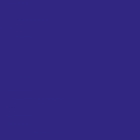
Sports et loisirs
Camps
Locations et réservations
Gym sablon
Soutien aux activités
Emplois
Contact
Informations
Renseignements
Politique sur les témoins et de confidentialité
Rapports annuels
Conseil d’administration
Règlements généraux
Protecteur de l’intégrité en loisir et en sport