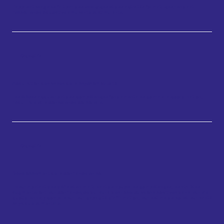
L’apprentissage se fait par des exercices et des activités formatrices, rendant
l’expérience éducative amusante et stimulante.
Objectifs
Acquisition des bases de la psychomotricité
Les élèves acquerront des compétences fondamentales comme la coordination,
l’équilibre et la conscience corporelle.
Objectifs
Développement de la confiance en soi
En surmontant des défis et en maitrisant de nouvelles compétences, les athlètes
augmenteront leur confiance, ce qui aura des répercussions positives dans leur vie
quotidienne, y compris sur leur capacité d’affirmation, leur estime de soi et leur santé
physique et mentale.