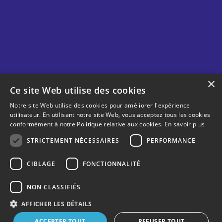
Horaire Centre sablon
Lundi au vendredi 8 h 30 à 21 h
Samedi et dimanche 8 h à 17 h
×
Ce site Web utilise des cookies
Horaire Gym sablon
Notre site Web utilise des cookies pour améliorer l'expérience
utilisateur. En utilisant notre site Web, vous acceptez tous les cookies
Lundi au vendredi 6 h 30 à 21 h
conformément à notre Politique relative aux cookies.
En savoir plus
Samedi et dimanche 8 h à 18 h
STRICTEMENT NÉCESSAIRES
PERFORMANCE
CIBLAGE
FONCTIONNALITÉ
NON CLASSIFIÉS
Copyright 2025 © Centre sablon. Tous droits. réservés
AFFICHER LES DÉTAILS
ACCEPTER TOUT
REFUSER TOUT