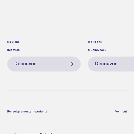
5 à 8 ans
8 à 14 ans
Initiation
Multiniveaux
Découvrir
Découvrir
Renseignements importants
Voir tout