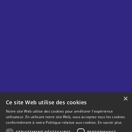
Renseignements
Politique sur les témoins et de confidentialité
Rapports annuels
Conseil d’administration
Règlements généraux
Protecteur de l’intégrité en loisir et en sport
Horaire Centre sablon
Lundi au vendredi 8 h 30 à 21 h
Samedi et dimanche 8 h à 17 h
×
Ce site Web utilise des cookies
Horaire Gym sablon
Notre site Web utilise des cookies pour améliorer l'expérience
utilisateur. En utilisant notre site Web, vous acceptez tous les cookies
Lundi au vendredi 6 h 30 à 21 h
conformément à notre Politique relative aux cookies.
En savoir plus
Samedi et dimanche 8 h à 18 h