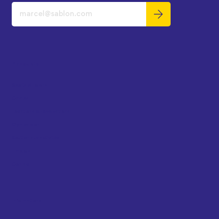
Plan du site
Sports et loisirs
Camps
Locations et réservations
Gym sablon
Soutien aux activités
Emplois
Contact
Informations