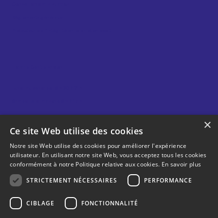
Conseil d’administration
Règlements généraux
Protecteur de l’intégrité en loisir et en sport
Horaire Centre sablon
Lundi au vendredi 8 h 30 à 21 h
Samedi et dimanche 8 h à 17 h
×
Ce site Web utilise des cookies
Horaire Gym sablon
Notre site Web utilise des cookies pour améliorer l'expérience
utilisateur. En utilisant notre site Web, vous acceptez tous les cookies
Lundi au vendredi 6 h 30 à 21 h
conformément à notre Politique relative aux cookies.
En savoir plus
Samedi et dimanche 8 h à 18 h
STRICTEMENT NÉCESSAIRES
PERFORMANCE
CIBLAGE
FONCTIONNALITÉ