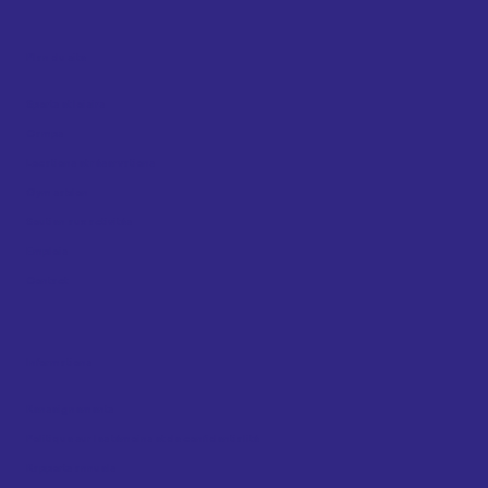
Plan du site
Sports et loisirs
Camps
Locations et réservations
Gym sablon
Soutien aux activités
Emplois
Contact
Informations
Renseignements
Politique sur les témoins et de confidentialité
Rapports annuels