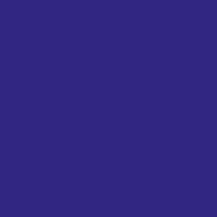
Gym sablon
Soutien aux activités
Emplois
Contact
Informations
Renseignements
Politique sur les témoins et de confidentialité
Rapports annuels
Conseil d’administration
Règlements généraux
Protecteur de l’intégrité en loisir et en sport
Horaire Centre sablon