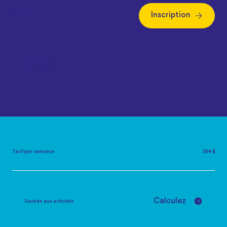
Inscription
Calendrier
Semaine 4
13 au 17 juillet
Tarif par semaine
364 $
Calculez
Soutien aux activités