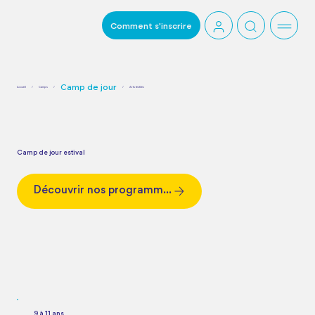
Comment s'inscrire
Camp de jour
Accueil
/
Camps
/
/
Arts textiles
Camp de jour estival
Découvrir nos programmes
9 à 11 ans