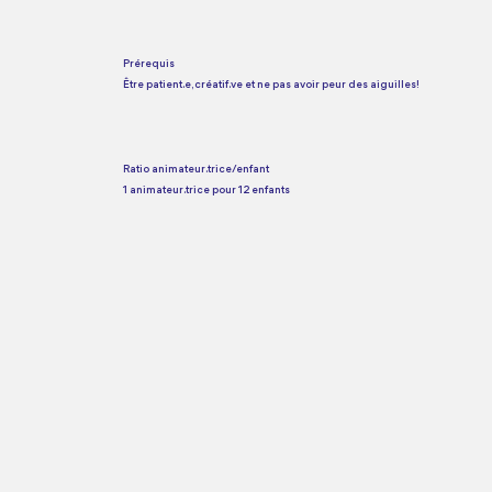
Prérequis
Être patient.e, créatif.ve et ne pas avoir peur des aiguilles!
Ratio animateur.trice/enfant
1 animateur.trice pour 12 enfants