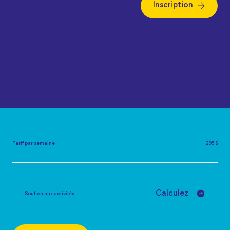
Inscription
Calendrier
Semaine 3
Semaine 8
6 au 10 juillet
10 au 14 août
Tarif par semaine
295 $
Calculez
Soutien aux activités