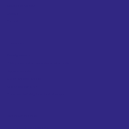
Soutien aux activités
Emplois
Contact
Informations
Renseignements
Politique sur les témoins et de confidentialité
Rapports annuels
Conseil d’administration
Règlements généraux
Protecteur de l’intégrité en loisir et en sport
Horaire Centre sablon
Lundi au vendredi 8 h 30 à 21 h