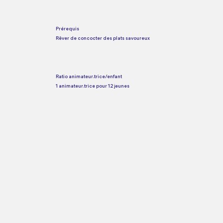
Prérequis
Rêver de concocter des plats savoureux
Ratio animateur.trice/enfant
1 animateur.trice pour 12 jeunes