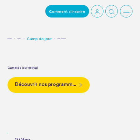
Comment s'inscrire
Camp de jour
Accueil
/
Camps
/
/
Dans ta cuisine
Camp de jour estival
Découvrir nos programmes
12 à 14 ans