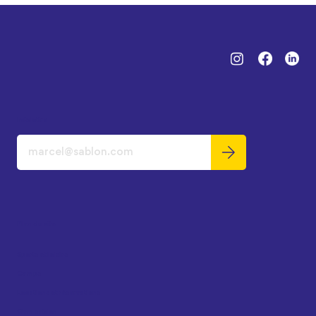
Infolettre
Plan du site
Sports et loisirs
Camps
Locations et réservations
Gym sablon