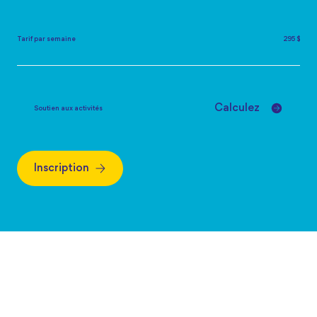
Tarif par semaine
295 $
Calculez
Soutien aux activités
Inscription