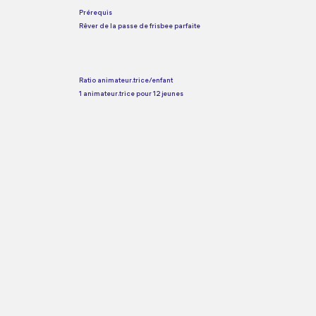
Prérequis
Rêver de la passe de frisbee parfaite
Ratio animateur.trice/enfant
1 animateur.trice pour 12 jeunes