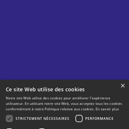
Rapports annuels
Conseil d’administration
Règlements généraux
Protecteur de l’intégrité en loisir et en sport
Horaire Centre sablon
Lundi au vendredi 8 h 30 à 21 h
Samedi et dimanche 8 h à 17 h
×
Ce site Web utilise des cookies
Horaire Gym sablon
Notre site Web utilise des cookies pour améliorer l'expérience
utilisateur. En utilisant notre site Web, vous acceptez tous les cookies
Lundi au vendredi 6 h 30 à 21 h
conformément à notre Politique relative aux cookies.
En savoir plus
Samedi et dimanche 8 h à 18 h
STRICTEMENT NÉCESSAIRES
PERFORMANCE