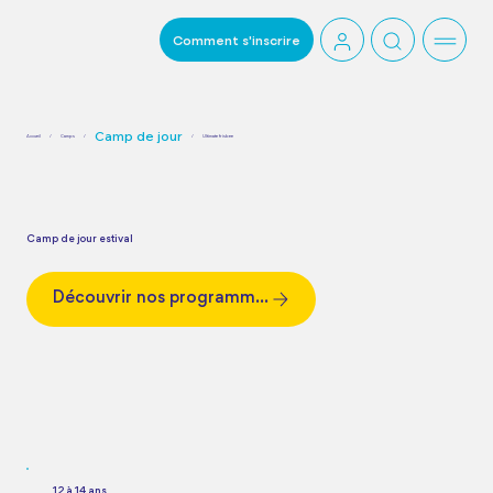
Comment s'inscrire
Camp de jour
Accueil
/
Camps
/
/
Ultimate frisbee
Camp de jour estival
Découvrir nos programmes
12 à 14 ans