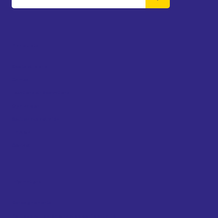
Plan du site
Sports et loisirs
Camps
Locations et réservations
Gym sablon
Soutien aux activités
Emplois
Contact
Informations
Renseignements
Politique sur les témoins et de confidentialité