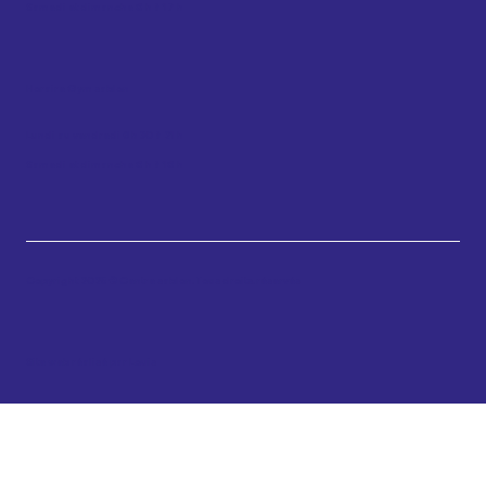
Samedi et dimanche 8 h à 17 h
Horaire Gym sablon
Lundi au vendredi 6 h 30 à 21 h
Samedi et dimanche 8 h à 18 h
Copyright 2025 © Centre sablon. Tous droits. réservés
Site web réalisé par Louis