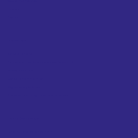
Soutien aux activités
Emplois
Contact
Informations
Renseignements
Politique sur les témoins et de confidentialité
Rapports annuels
Conseil d’administration
Règlements généraux
Protecteur de l’intégrité en loisir et en sport
Horaire Centre sablon
Lundi au vendredi 8 h 30 à 21 h