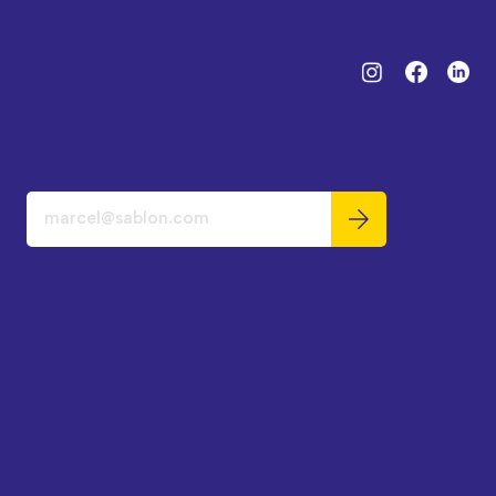
Infolettre
Plan du site
Sports et loisirs
Camps
Locations et réservations
Gym sablon