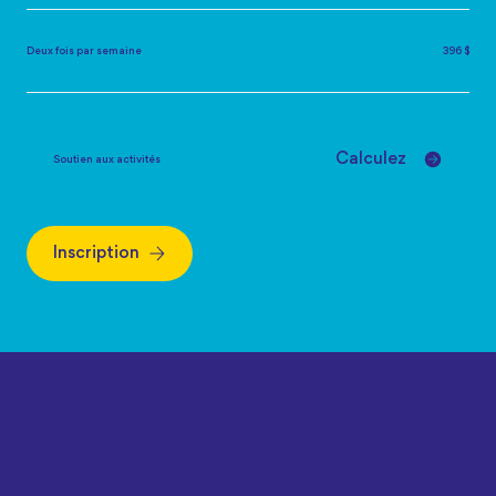
Deux fois par semaine
396 $
Calculez
Soutien aux activités
Inscription
Calendrier
14 septembre au 20 décembre
2026