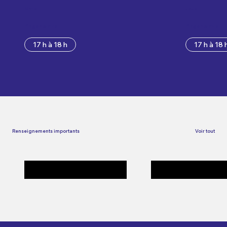
Mardi
Jeudi
Plage horaire
Plage horaire
17 h à 18 h
17 h à 18 
Renseignements importants
Voir tout
La boxe : bien plus qu’un sport
de combat, une réussite dans la
Bien se préparer - Boxe
vie