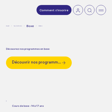
Comment s'inscrire
Boxe
Accueil
/
Sports et loisirs
/
/
Initiation
Découvrez nos programmes en boxe
Découvrir nos programmes
Cours de boxe - 14 à 17 ans