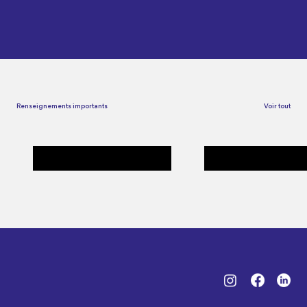
Renseignements importants
Voir tout
Frais d'affiliation - activités
Bien se préparer - Cours
gymniques
grands-parents - enfants