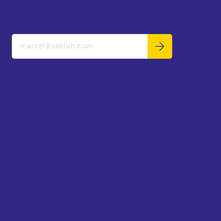
Infolettre
Plan du site
Sports et loisirs
Camps
Locations et réservations
Gym sablon
Soutien aux activités
Emplois
Contact