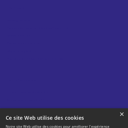
Informations
Renseignements
Politique sur les témoins et de confidentialité
Rapports annuels
Conseil d’administration
Règlements généraux
Protecteur de l’intégrité en loisir et en sport
Horaire Centre sablon
Lundi au vendredi 8 h 30 à 21 h
Samedi et dimanche 8 h à 17 h
×
Ce site Web utilise des cookies
Horaire Gym sablon
Notre site Web utilise des cookies pour améliorer l'expérience