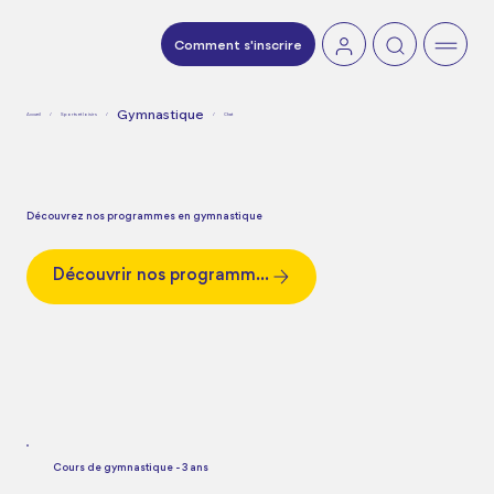
Comment s'inscrire
Gymnastique
Accueil
/
Sports et loisirs
/
/
Chat
Découvrez nos programmes en gymnastique
Découvrir nos programmes
Cours de gymnastique - 3 ans