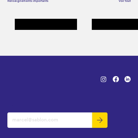
Renseignements importants
Voir tout
Frais d'affiliation - activités
Bien se préparer - Cours
gymniques
grands-parents - enfants
Infolettre