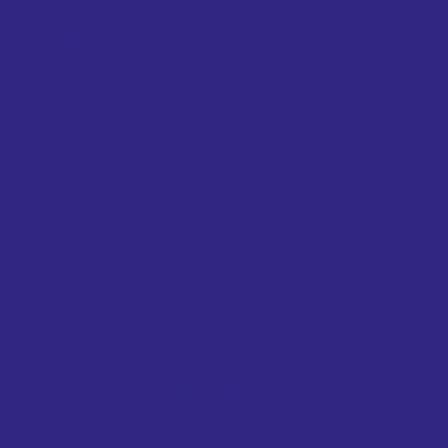
Plan du site
Sports et loisirs
Camps
Locations et réservations
Gym sablon
Soutien aux activités
Emplois
Contact
Informations
Renseignements
Politique sur les témoins et de confidentialité
Rapports annuels