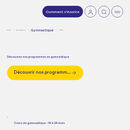
Comment s'inscrire
Gymnastique
Accueil
/
Sports et loisirs
/
/
Colibri
Découvrez nos programmes en gymnastique
Découvrir nos programmes
Cours de gymnastique - 18 à 24 mois