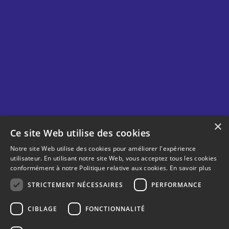
Conseil d’administration
Règlements généraux
Protecteur de l’intégrité en loisir et en sport
Horaire Centre sablon
Lundi au vendredi 8 h 30 à 21 h
Samedi et dimanche 8 h à 17 h
×
Ce site Web utilise des cookies
Horaire Gym sablon
Notre site Web utilise des cookies pour améliorer l'expérience
utilisateur. En utilisant notre site Web, vous acceptez tous les cookies
Lundi au vendredi 6 h 30 à 21 h
conformément à notre Politique relative aux cookies.
En savoir plus
Samedi et dimanche 8 h à 18 h
STRICTEMENT NÉCESSAIRES
PERFORMANCE
CIBLAGE
FONCTIONNALITÉ